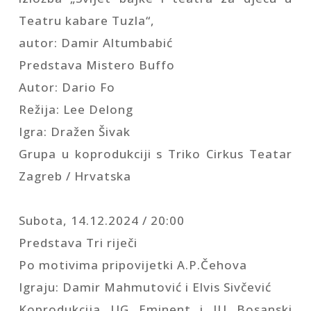
Teatru kabare Tuzla“,
autor: Damir Altumbabić
Predstava Mistero Buffo
Autor: Dario Fo
Režija: Lee Delong
Igra: Dražen Šivak
Grupa u koprodukciji s Triko Cirkus Teatar
Zagreb / Hrvatska
Subota, 14.12.2024 / 20:00
Predstava Tri riječi
Po motivima pripovijetki A.P.Čehova
Igraju: Damir Mahmutović i Elvis Sivčević
Koprodukcija UG Eminent i JU Bosanski