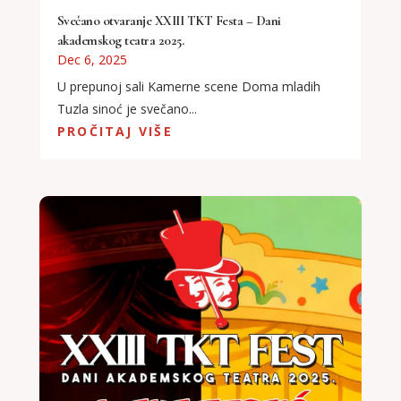
Svečano otvaranje XXIII TKT Festa – Dani
akademskog teatra 2025.
Dec 6, 2025
U prepunoj sali Kamerne scene Doma mladih
Tuzla sinoć je svečano...
PROČITAJ VIŠE