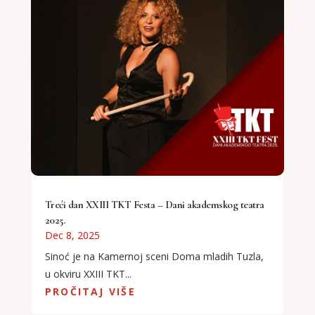
Treći dan XXIII TKT Festa – Dani akademskog teatra
2025.
Dec 8, 2025
Sinoć je na Kamernoj sceni Doma mladih Tuzla,
u okviru XXIII TKT...
PROČITAJ VIŠE