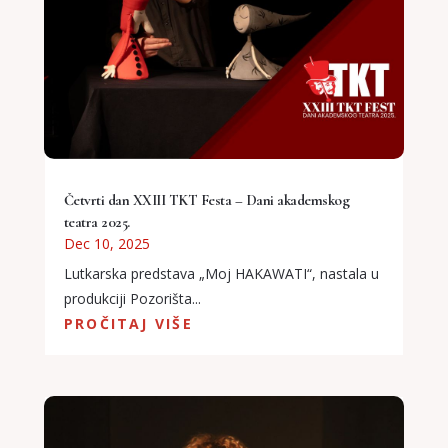
Četvrti dan XXIII TKT Festa – Dani akademskog
teatra 2025.
Dec 10, 2025
Lutkarska predstava „Moj HAKAWATI“, nastala u
produkciji Pozorišta...
PROČITAJ VIŠE