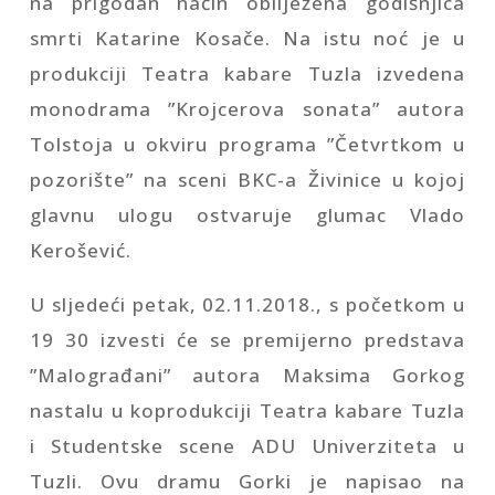
na prigodan način obilježena godišnjica
smrti Katarine Kosače. Na istu noć je u
produkciji Teatra kabare Tuzla izvedena
monodrama ”Krojcerova sonata” autora
Tolstoja u okviru programa ”Četvrtkom u
pozorište” na sceni BKC-a Živinice u kojoj
glavnu ulogu ostvaruje glumac Vlado
Kerošević.
U sljedeći petak, 02.11.2018., s početkom u
19 30 izvesti će se premijerno predstava
”Malograđani” autora Maksima Gorkog
nastalu u koprodukciji Teatra kabare Tuzla
i Studentske scene ADU Univerziteta u
Tuzli. Ovu dramu Gorki je napisao na