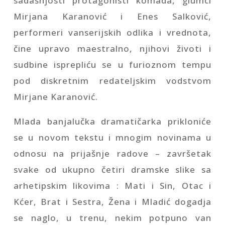
sadašnjosti protagonisti komada, glumci
Mirjana Karanović i Enes Salković,
performeri vanserijskih odlika i vrednota,
čine upravo maestralno, njihovi životi i
sudbine isprepliću se u furioznom tempu
pod diskretnim redateljskim vodstvom
Mirjane Karanović.
Mlada banjalučka dramatičarka prikloniće
se u novom tekstu i mnogim novinama u
odnosu na prijašnje radove – završetak
svake od ukupno četiri dramske slike sa
arhetipskim likovima : Mati i Sin, Otac i
Kćer, Brat i Sestra, Žena i Mladić dogadja
se naglo, u trenu, nekim potpuno van