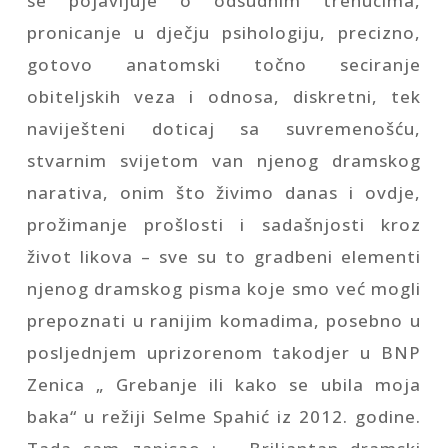
se pojavljuje o odsudnim trenucima,
pronicanje u dječju psihologiju, precizno,
gotovo anatomski točno seciranje
obiteljskih veza i odnosa, diskretni, tek
naviješteni doticaj sa suvremenošću,
stvarnim svijetom van njenog dramskog
narativa, onim što živimo danas i ovdje,
prožimanje prošlosti i sadašnjosti kroz
život likova – sve su to gradbeni elementi
njenog dramskog pisma koje smo već mogli
prepoznati u ranijim komadima, posebno u
posljednjem uprizorenom takodjer u BNP
Zenica „ Grebanje ili kako se ubila moja
baka“ u režiji Selme Spahić iz 2012. godine.