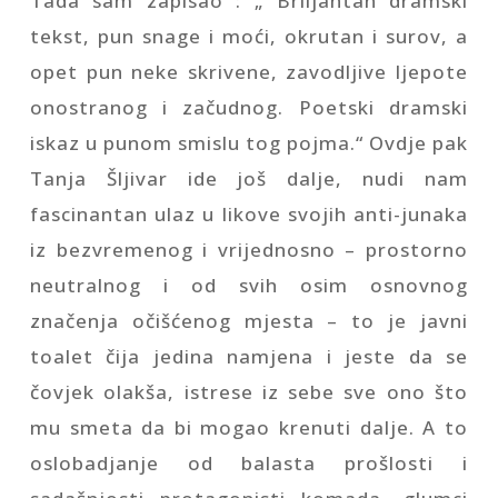
Tada sam zapisao : „ Briljantan dramski
tekst, pun snage i moći, okrutan i surov, a
opet pun neke skrivene, zavodljive ljepote
onostranog i začudnog. Poetski dramski
iskaz u punom smislu tog pojma.“ Ovdje pak
Tanja Šljivar ide još dalje, nudi nam
fascinantan ulaz u likove svojih anti-junaka
iz bezvremenog i vrijednosno – prostorno
neutralnog i od svih osim osnovnog
značenja očišćenog mjesta – to je javni
toalet čija jedina namjena i jeste da se
čovjek olakša, istrese iz sebe sve ono što
mu smeta da bi mogao krenuti dalje. A to
oslobadjanje od balasta prošlosti i