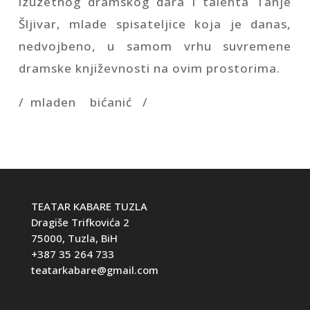
izuzetnog dramskog dara i talenta Tanje
Šljivar, mlade spisateljice koja je danas,
nedvojbeno, u samom vrhu suvremene
dramske književnosti na ovim prostorima.
/ mladen bićanić /
TEATAR KABARE TUZLA
Dragiše Trifkovića 2
75000, Tuzla, BiH
+387 35 264 733
teatarkabare@gmail.com