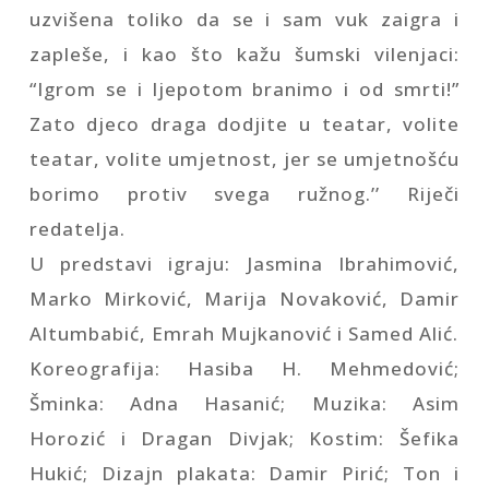
uzvišena toliko da se i sam vuk zaigra i
zapleše, i kao što kažu šumski vilenjaci:
“Igrom se i ljepotom branimo i od smrti!”
Zato djeco draga dodjite u teatar, volite
teatar, volite umjetnost, jer se umjetnošću
borimo protiv svega ružnog.’’ Riječi
redatelja.
U predstavi igraju: Jasmina Ibrahimović,
Marko Mirković, Marija Novaković, Damir
Altumbabić, Emrah Mujkanović i Samed Alić.
Koreografija: Hasiba H. Mehmedović;
Šminka: Adna Hasanić; Muzika: Asim
Horozić i Dragan Divjak; Kostim: Šefika
Hukić; Dizajn plakata: Damir Pirić; Ton i